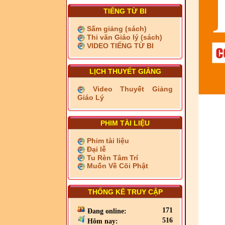
TIẾNG TỪ BI
Sấm giảng (sách)
Thi văn Giáo lý (sách)
VIDEO TIẾNG TỪ BI
LỊCH THUYẾT GIẢNG
Video Thuyết Giảng
Giáo Lý
PHIM TÀI LIỆU
Phim tài liệu
Đại lễ
Tu Rèn Tâm Trí
Muốn Về Cõi Phật
THỐNG KÊ TRUY CẬP
171
Đang online:
516
Hôm nay: