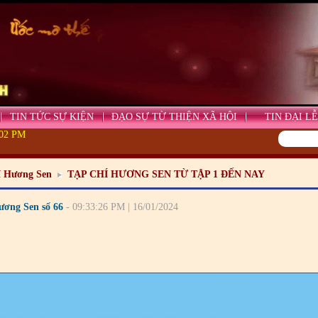
TIN TỨC SỰ KIỆN
ĐẠO SỰ TỪ THIỆN XÃ HỘI
TIN ĐẠI LỄ
:04 PM
í Hương Sen
TẠP CHÍ HƯƠNG SEN TỪ TẬP 1 ĐẾN NAY
ương Sen số 66
- 09:33:26 PM | 16/01/2024