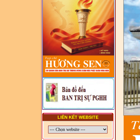
2029) CHO TRỊ SỰ VIÊN
TRUNG ƯƠNG, BAN ĐẠI
DIỆN TỈNH VÀ GIÁO LÝ
VIÊN - CHUYÊN ĐỀ: SỰ RA
ĐỜI, BẢN CHẤT, CHỨC
NĂNG VÀ HÌNH THỨC CỦA
NƯỚC CHXHCN VIỆT NAM
LIÊN KẾT WEBSITE