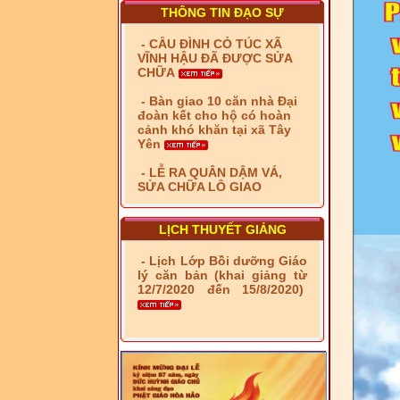
CHỮA
THÔNG TIN ĐẠO SỰ
- Bàn giao 10 căn nhà Đại
đoàn kết cho hộ có hoàn
cảnh khó khăn tại xã Tây
Yên
- LỄ RA QUÂN DẬM VÁ,
SỬA CHỮA LỘ GIAO
THÔNG NÔNG THÔN (XÃ
PHÚ THỌ)
- LỚP TẬP HUẤN LỊCH SỬ,
PHÁP LUẬT VIỆT NAM VÀ
HIẾN CHƯƠNG GIÁO HỘI
PGHH NHIỆM KỲ VI (2024-
LỊCH THUYẾT GIẢNG
2029) CHO TRỊ SỰ VIÊN
TRUNG ƯƠNG, BAN ĐẠI
- Lịch Lớp Bồi dưỡng Giáo
DIỆN TỈNH VÀ GIÁO LÝ
lý căn bản (khai giảng từ
VIÊN - CHUYÊN ĐỀ: NHỮNG
12/7/2020 đến 15/8/2020)
VẤN ĐỀ CHUNG VỀ PHÁP
LUẬT VÀ HỆ THỐNG PHÁP
LUẬT VIỆT NAM
- LỚP TẬP HUẤN LỊCH SỬ,
PHÁP LUẬT VIỆT NAM VÀ
HIẾN CHƯƠNG GIÁO HỘI
PGHH NHIỆM KỲ VI (2024-