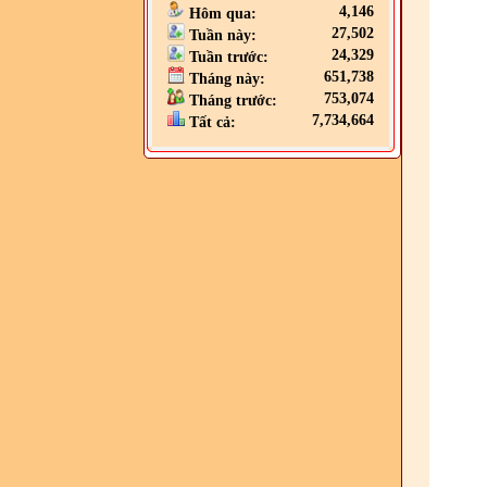
4,146
Hôm qua:
27,502
Tuần này:
24,329
Tuần trước:
651,738
Tháng này:
753,074
Tháng trước:
7,734,664
Tất cả: