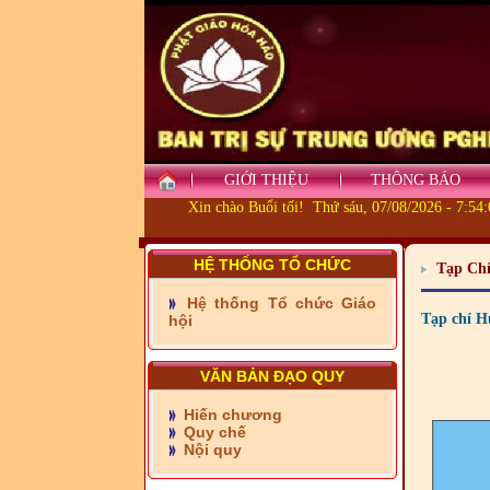
- Những tấm lòng thiện
nguyện vùng biên
- BAN TRỊ SỰ XÃ ĐẠI
GIỚI THIỆU
THÔNG BÁO
PHƯỚC TỈNH ĐỒNG NAI
TIẾP SỨC ĐẾN TRƯỜNG
Xin chào Buổi tối! Thứ sáu, 07/08/2026 - 7:54
- Xã Châu Phú khánh
HỆ THỐNG TỔ CHỨC
Tạp Ch
thành cầu Kênh 7 - Nam
kênh Quốc Gia
Hệ thống Tổ chức Giáo
Tạp chí H
hội
- Xã Phú Lâm bàn giao 9
căn nhà Đại đoàn kết
VĂN BẢN ĐẠO QUY
- KHỞI CÔNG XÂY CẦU
RẠCH SÚC XÃ MỸ THUẬN
Hiến chương
TỈNH VĨNH LONG
Quy chế
Nội quy
- CẦU ĐÌNH CỎ TÚC XÃ
VĨNH HẬU ĐÃ ĐƯỢC SỬA