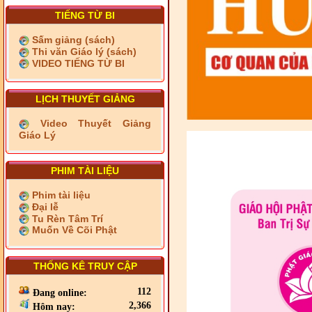
TIẾNG TỪ BI
Sấm giảng (sách)
Thi văn Giáo lý (sách)
VIDEO TIẾNG TỪ BI
LỊCH THUYẾT GIẢNG
Video Thuyết Giảng
Giáo Lý
PHIM TÀI LIỆU
Phim tài liệu
Đại lễ
Tu Rèn Tâm Trí
Muốn Về Cõi Phật
THỐNG KÊ TRUY CẬP
112
Đang online:
2,366
Hôm nay: