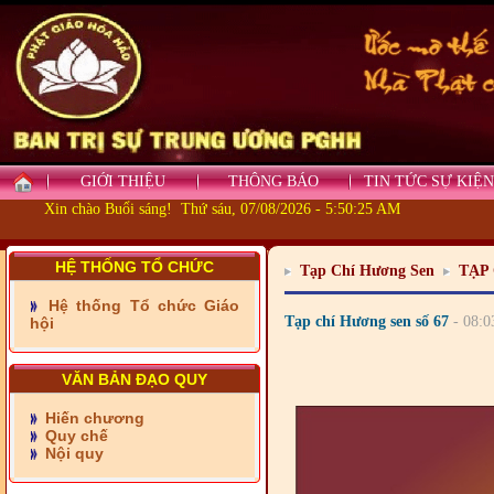
- Những tấm lòng thiện
nguyện vùng biên
- BAN TRỊ SỰ XÃ ĐẠI
PHƯỚC TỈNH ĐỒNG NAI
GIỚI THIỆU
THÔNG BÁO
TIN TỨC SỰ KIỆN
TIẾP SỨC ĐẾN TRƯỜNG
Xin chào Buổi sáng! Thứ sáu, 07/08/2026 - 5:50:27 AM
- Xã Châu Phú khánh
thành cầu Kênh 7 - Nam
HỆ THỐNG TỔ CHỨC
Tạp Chí Hương Sen
TẠP
kênh Quốc Gia
Hệ thống Tổ chức Giáo
- Xã Phú Lâm bàn giao 9
Tạp chí Hương sen số 67
- 08:0
hội
căn nhà Đại đoàn kết
- KHỞI CÔNG XÂY CẦU
VĂN BẢN ĐẠO QUY
RẠCH SÚC XÃ MỸ THUẬN
TỈNH VĨNH LONG
Hiến chương
Quy chế
- CẦU ĐÌNH CỎ TÚC XÃ
Nội quy
VĨNH HẬU ĐÃ ĐƯỢC SỬA
CHỮA