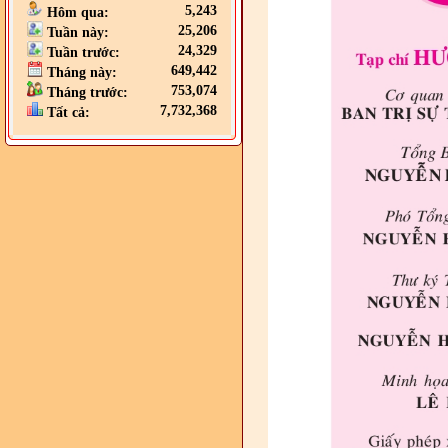
5,243
Hôm qua:
25,206
Tuần này:
24,329
Tuần trước:
649,442
Tháng này:
753,074
Tháng trước:
7,732,368
Tất cả: