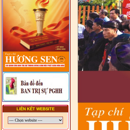
TRUNG ƯƠNG, BAN ĐẠI
DIỆN TỈNH VÀ GIÁO LÝ
VIÊN - CHUYÊN ĐỀ: SỰ RA
ĐỜI, BẢN CHẤT, CHỨC
NĂNG VÀ HÌNH THỨC CỦA
NƯỚC CHXHCN VIỆT NAM
LIÊN KẾT WEBSITE