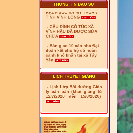
THÔNG TIN ĐẠO SỰ
- CẦU ĐÌNH CỎ TÚC XÃ
VĨNH HẬU ĐÃ ĐƯỢC SỬA
CHỮA
- Bàn giao 10 căn nhà Đại
đoàn kết cho hộ có hoàn
cảnh khó khăn tại xã Tây
Yên
- LỄ RA QUÂN DẬM VÁ,
SỬA CHỮA LỘ GIAO
THÔNG NÔNG THÔN (XÃ
PHÚ THỌ)
- LỚP TẬP HUẤN LỊCH SỬ,
LỊCH THUYẾT GIẢNG
PHÁP LUẬT VIỆT NAM VÀ
HIẾN CHƯƠNG GIÁO HỘI
PGHH NHIỆM KỲ VI (2024-
- Lịch Lớp Bồi dưỡng Giáo
2029) CHO TRỊ SỰ VIÊN
lý căn bản (khai giảng từ
TRUNG ƯƠNG, BAN ĐẠI
12/7/2020 đến 15/8/2020)
DIỆN TỈNH VÀ GIÁO LÝ
VIÊN - CHUYÊN ĐỀ: NHỮNG
VẤN ĐỀ CHUNG VỀ PHÁP
LUẬT VÀ HỆ THỐNG PHÁP
LUẬT VIỆT NAM
- LỚP TẬP HUẤN LỊCH SỬ,