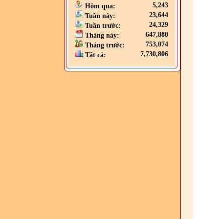
5,243
Hôm qua:
23,644
Tuần này:
24,329
Tuần trước:
647,880
Tháng này:
753,074
Tháng trước:
7,730,806
Tất cả: