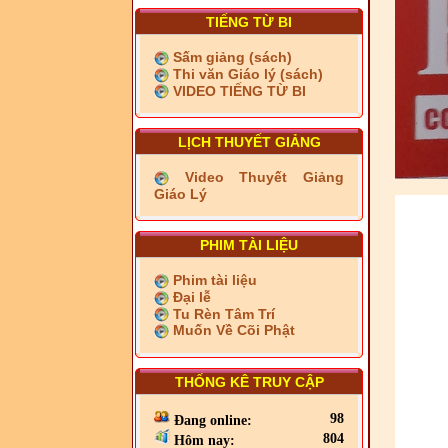
TIẾNG TỪ BI
Sấm giảng (sách)
Thi văn Giáo lý (sách)
VIDEO TIẾNG TỪ BI
LỊCH THUYẾT GIẢNG
Video Thuyết Giảng
Giáo Lý
PHIM TÀI LIỆU
Phim tài liệu
Đại lễ
Tu Rèn Tâm Trí
Muốn Về Cõi Phật
THỐNG KÊ TRUY CẬP
98
Đang online:
804
Hôm nay: