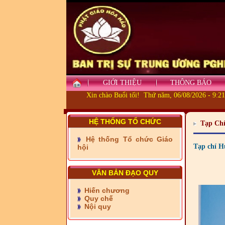
- Những tấm lòng thiện
nguyện vùng biên
GIỚI THIỆU
THÔNG BÁO
Xin chào Buổi tối! Thứ năm, 06/08/2026 - 9:2
- BAN TRỊ SỰ XÃ ĐẠI
PHƯỚC TỈNH ĐỒNG NAI
TIẾP SỨC ĐẾN TRƯỜNG
HỆ THỐNG TỔ CHỨC
Tạp Ch
- Xã Châu Phú khánh
Hệ thống Tổ chức Giáo
thành cầu Kênh 7 - Nam
Tạp chí H
hội
kênh Quốc Gia
- Xã Phú Lâm bàn giao 9
VĂN BẢN ĐẠO QUY
căn nhà Đại đoàn kết
Hiến chương
Quy chế
- KHỞI CÔNG XÂY CẦU
Nội quy
RẠCH SÚC XÃ MỸ THUẬN
TỈNH VĨNH LONG