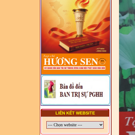
PHÁP LUẬT VIỆT NAM VÀ
HIẾN CHƯƠNG GIÁO HỘI
PGHH NHIỆM KỲ VI (2024-
2029) CHO TRỊ SỰ VIÊN
TRUNG ƯƠNG, BAN ĐẠI
DIỆN TỈNH VÀ GIÁO LÝ
VIÊN - CHUYÊN ĐỀ: SỰ RA
ĐỜI, BẢN CHẤT, CHỨC
NĂNG VÀ HÌNH THỨC CỦA
NƯỚC CHXHCN VIỆT NAM
LIÊN KẾT WEBSITE