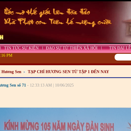
TIN TỨC SỰ KIỆN
ĐẠO SỰ TỪ THIỆN XÃ HỘI
TIN ĐẠI LỄ
1:18 PM
í Hương Sen
TẠP CHÍ HƯƠNG SEN TỪ TẬP 1 ĐẾN NAY
ương Sen số 71
- 12:33:13 AM | 10/06/2025