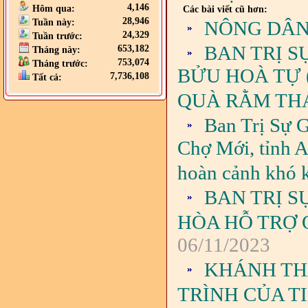
4,146
Hôm qua:
Các bài viết cũ hơn:
28,946
NÔNG DÂN 
Tuần này:
24,329
Tuần trước:
BAN TRỊ S
653,182
Tháng này:
753,074
Tháng trước:
BỬU HOÀ TỰ 
7,736,108
Tất cả:
QUÀ RẰM THÁ
Ban Trị Sự 
Chợ Mới, tỉnh A
hoàn cảnh khó 
BAN TRỊ S
HÒA HỖ TRỢ 
06/11/2023
KHÁNH TH
TRÌNH CỦA T