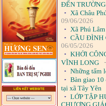
TRUNG ƯƠNG, BAN ĐẠI
ĐẾN TRƯỜNG
DIỆN TỈNH VÀ GIÁO LÝ
VIÊN - CHUYÊN ĐỀ: NHỮNG
Xã Châu Phú
VẤN ĐỀ CHUNG VỀ PHÁP
LUẬT VÀ HỆ THỐNG PHÁP
09/06/2026
LUẬT VIỆT NAM
Xã Phú Lâm 
- LỚP TẬP HUẤN LỊCH SỬ,
PHÁP LUẬT VIỆT NAM VÀ
HIẾN CHƯƠNG GIÁO HỘI
CẦU ĐÌNH
PGHH NHIỆM KỲ VI (2024-
2029) CHO TRỊ SỰ VIÊN
06/05/2026
TRUNG ƯƠNG, BAN ĐẠI
DIỆN TỈNH VÀ GIÁO LÝ
KHỞI CÔN
VIÊN - CHUYÊN ĐỀ: SỰ RA
ĐỜI, BẢN CHẤT, CHỨC
-
VĨNH LONG
NĂNG VÀ HÌNH THỨC CỦA
NƯỚC CHXHCN VIỆT NAM
Những tấm l
Bàn giao 10 
tại xã Tây Yên
LIÊN KẾT WEBSITE
LỚP TẬP H
CHƯƠNG GIÁO 