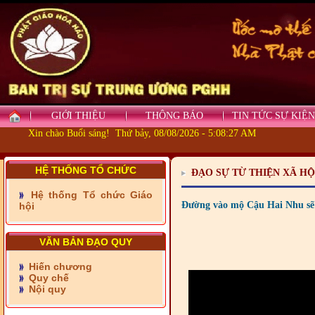
GIỚI THIỆU
THÔNG BÁO
TIN TỨC SỰ KIỆN
Xin chào Buổi sáng! Thứ bảy, 08/08/2026 - 5:08:28 AM
HỆ THỐNG TỔ CHỨC
ĐẠO SỰ TỪ THIỆN XÃ HỘ
Hệ thống Tổ chức Giáo
- Những tấm lòng thiện
Đường vào mộ Cậu Hai Nhu sẽ 
hội
nguyện vùng biên
- BAN TRỊ SỰ XÃ ĐẠI
PHƯỚC TỈNH ĐỒNG NAI
VĂN BẢN ĐẠO QUY
TIẾP SỨC ĐẾN TRƯỜNG
Hiến chương
Quy chế
- Xã Châu Phú khánh
Nội quy
thành cầu Kênh 7 - Nam
kênh Quốc Gia