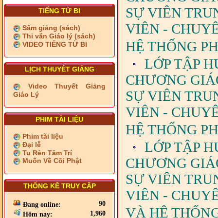
SỰ VIÊN TRU
TIẾNG TỪ BI
VIÊN - CHUY
Sấm giảng (sách)
Thi văn Giáo lý (sách)
HỆ THỐNG PHÁ
VIDEO TIẾNG TỪ BI
LỚP TẬP H
LỊCH THUYẾT GIẢNG
CHƯƠNG GIÁO 
Video Thuyết Giảng
SỰ VIÊN TRU
Giáo Lý
VIÊN - CHUY
PHIM TÀI LIỆU
HỆ THỐNG PH
Phim tài liệu
LỚP TẬP H
Đại lễ
Tu Rèn Tâm Trí
CHƯƠNG GIÁO 
Muốn Về Cõi Phật
SỰ VIÊN TRU
THỐNG KÊ TRUY CẬP
VIÊN - CHUY
90
Đang online:
VÀ HỆ THỐNG
1,960
Hôm nay: