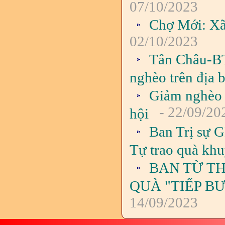
07/10/2023
Chợ Mới: Xã
02/10/2023
Tân Châu-BT
nghèo trên địa 
Giảm nghèo 
- 22/09/20
hội
Ban Trị sự 
Tự trao quà kh
BAN TỪ TH
QUÀ "TIẾP B
14/09/2023