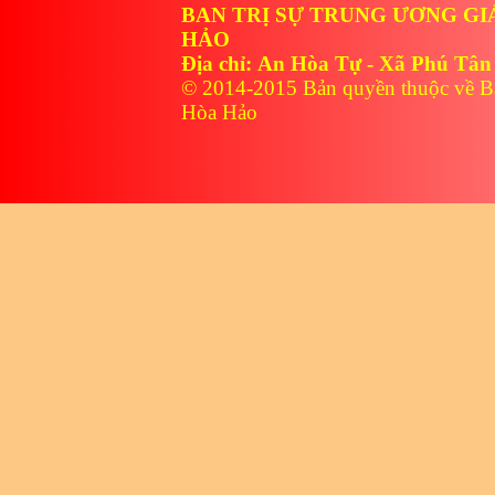
BAN TRỊ SỰ TRUNG ƯƠNG GI
HẢO
Địa chỉ: An Hòa Tự - Xã Phú Tân
© 2014-2015 Bản quyền thuộc về B
Hòa Hảo