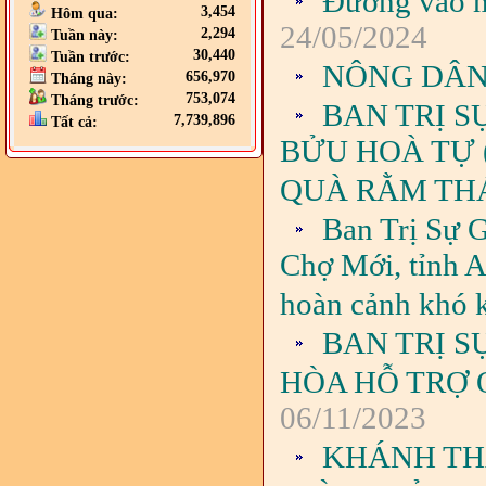
Đường vào m
3,454
Hôm qua:
24/05/2024
2,294
Tuần này:
30,440
Tuần trước:
NÔNG DÂN 
656,970
Tháng này:
753,074
Tháng trước:
BAN TRỊ S
7,739,896
Tất cả:
BỬU HOÀ TỰ 
QUÀ RẰM THÁ
Ban Trị Sự 
Chợ Mới, tỉnh A
hoàn cảnh khó 
BAN TRỊ S
HÒA HỖ TRỢ 
06/11/2023
KHÁNH TH