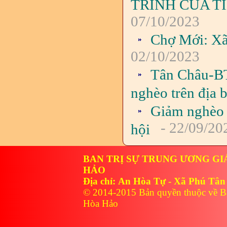
TRÌNH CỦA T
07/10/2023
Chợ Mới: Xã
02/10/2023
Tân Châu-BT
nghèo trên địa 
Giảm nghèo 
- 22/09/20
hội
BAN TRỊ SỰ TRUNG ƯƠNG GI
HẢO
Địa chỉ: An Hòa Tự - Xã Phú Tân
© 2014-2015 Bản quyền thuộc về B
Hòa Hảo