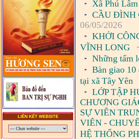
Xã Phú Lâm 
TRUNG ƯƠNG, BAN ĐẠI
DIỆN TỈNH VÀ GIÁO LÝ
CẦU ĐÌNH
VIÊN - CHUYÊN ĐỀ: NHỮNG
VẤN ĐỀ CHUNG VỀ PHÁP
LUẬT VÀ HỆ THỐNG PHÁP
06/05/2026
LUẬT VIỆT NAM
KHỞI CÔN
- LỚP TẬP HUẤN LỊCH SỬ,
PHÁP LUẬT VIỆT NAM VÀ
-
VĨNH LONG
HIẾN CHƯƠNG GIÁO HỘI
PGHH NHIỆM KỲ VI (2024-
Những tấm l
2029) CHO TRỊ SỰ VIÊN
TRUNG ƯƠNG, BAN ĐẠI
DIỆN TỈNH VÀ GIÁO LÝ
Bàn giao 10 
VIÊN - CHUYÊN ĐỀ: SỰ RA
ĐỜI, BẢN CHẤT, CHỨC
tại xã Tây Yên
NĂNG VÀ HÌNH THỨC CỦA
NƯỚC CHXHCN VIỆT NAM
LỚP TẬP H
CHƯƠNG GIÁO 
SỰ VIÊN TRU
LIÊN KẾT WEBSITE
VIÊN - CHUY
HỆ THỐNG PHÁ