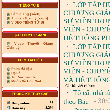
LỚP TẬP H
TIẾNG TỪ BI
CHƯƠNG GIÁO 
Sấm giảng (sách)
Thi văn Giáo lý (sách)
SỰ VIÊN TRU
VIDEO TIẾNG TỪ BI
VIÊN - CHUY
LỊCH THUYẾT GIẢNG
HỆ THỐNG PH
Video Thuyết Giảng
LỚP TẬP H
Giáo Lý
CHƯƠNG GIÁO 
PHIM TÀI LIỆU
SỰ VIÊN TRU
Phim tài liệu
VIÊN - CHUY
Đại lễ
Tu Rèn Tâm Trí
VÀ HỆ THỐNG
Muốn Về Cõi Phật
Các bài viết cũ hơn:
Tổ cất nhà t
THỐNG KÊ TRUY CẬP
- 30/
theo Bác
56
Đang online:
2,294
Hôm nay: