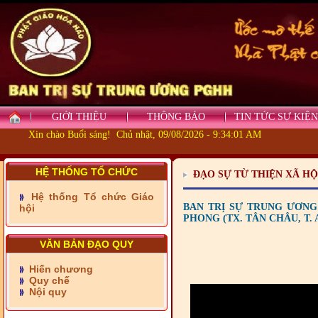
GIỚI THIỆU
THÔNG BÁO
TIN TỨC SỰ KIỆN
Xin chào Buổi sáng! Chủ nhật, 09/08/2026 - 9:34:02 AM
HỆ THỐNG TỔ CHỨC
ĐẠO SỰ TỪ THIỆN XÃ HỘ
Hệ thống Tổ chức Giáo
- Những tấm lòng thiện
BAN TRỊ SỰ TRUNG ƯƠN
hội
nguyện vùng biên
PHONG (TX. TÂN CHÂU, T. 
- BAN TRỊ SỰ XÃ ĐẠI
PHƯỚC TỈNH ĐỒNG NAI
VĂN BẢN ĐẠO QUY
TIẾP SỨC ĐẾN TRƯỜNG
Hiến chương
Quy chế
- Xã Châu Phú khánh
Nội quy
thành cầu Kênh 7 - Nam
kênh Quốc Gia